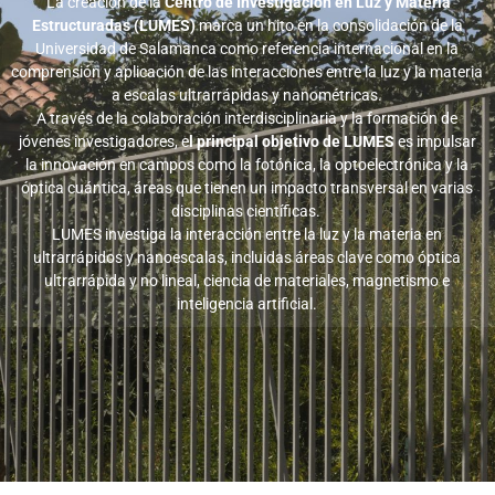
La creación de la
Centro de Investigación en Luz y Materia
Estructuradas (LUMES)
marca un hito en la consolidación de la
Universidad de Salamanca como referencia internacional en la
comprensión y aplicación de las interacciones entre la luz y la materia
a escalas ultrarrápidas y nanométricas.
A través de la colaboración interdisciplinaria y la formación de
jóvenes investigadores, e
l principal objetivo de LUMES
es impulsar
la innovación en campos como la fotónica, la optoelectrónica y la
óptica cuántica, áreas que tienen un impacto transversal en varias
disciplinas científicas.
LUMES investiga la interacción entre la luz y la materia en
ultrarrápidos y nanoescalas, incluidas áreas clave como óptica
ultrarrápida y no lineal, ciencia de materiales, magnetismo e
inteligencia artificial.